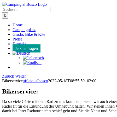
Zum
Inhalt
Suche
springen
nach:
Home
Campingplatz
Grado, Bike & Kite
Preise
Kontakt
Jetzt anfragen
Zurück
Weiter
Bikerservice
ufficio_albosco
2022-05-18T08:55:50+02:00
Bikerservice:
Da so viele Gäste mit dem Rad zu uns kommen, bieten wir auch einen 
Räder fit für die Erkundung der Umgebung halten. Wir stellen Ihnen
damit bei Ihrer Radtour nichts schief geht und Sie die Natur und Se