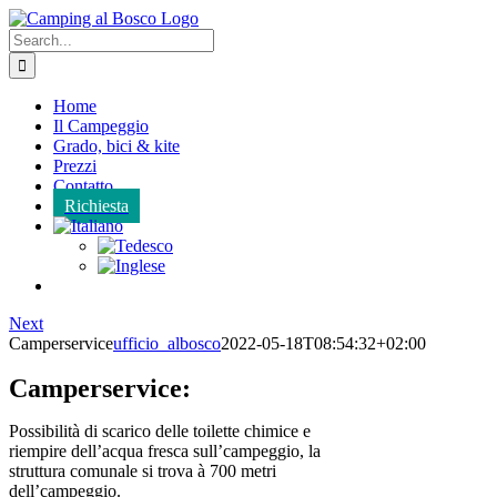
Skip
to
Search
content
for:
Home
Il Campeggio
Grado, bici & kite
Prezzi
Contatto
Richiesta
Next
Camperservice
ufficio_albosco
2022-05-18T08:54:32+02:00
Camperservice:
Possibilità di scarico delle toilette chimice e
riempire dell’acqua fresca sull’campeggio, la
struttura comunale si trova à 700 metri
dell’campeggio.